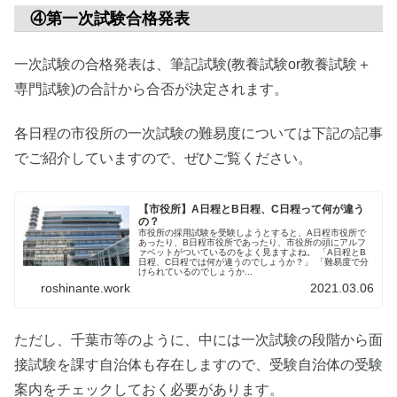
④第一次試験合格発表
一次試験の合格発表は、筆記試験(教養試験or教養試験＋
専門試験)の合計から合否が決定されます。
各日程の市役所の一次試験の難易度については下記の記事
でご紹介していますので、ぜひご覧ください。
【市役所】A日程とB日程、C日程って何が違う
の？
市役所の採用試験を受験しようとすると、A日程市役所で
あったり、B日程市役所であったり、市役所の頭にアルフ
ァベットがついているのをよく見ますよね。 「A日程とB
日程、C日程では何が違うのでしょうか？」 「難易度で分
けられているのでしょうか...
roshinante.work
2021.03.06
ただし、千葉市等のように、中には一次試験の段階から面
接試験を課す自治体も存在しますので、受験自治体の受験
案内をチェックしておく必要があります。