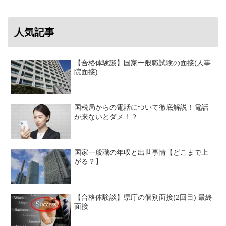
人気記事
【合格体験談】国家一般職試験の面接(人事
院面接)
国税局からの電話について徹底解説！電話
が来ないとダメ！？
国家一般職の年収と出世事情【どこまで上
がる？】
【合格体験談】県庁の個別面接(2回目) 最終
面接