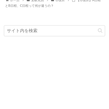
ホーム
受験先別
市役所
【市役所】A日程
とB日程、C日程って何が違うの？