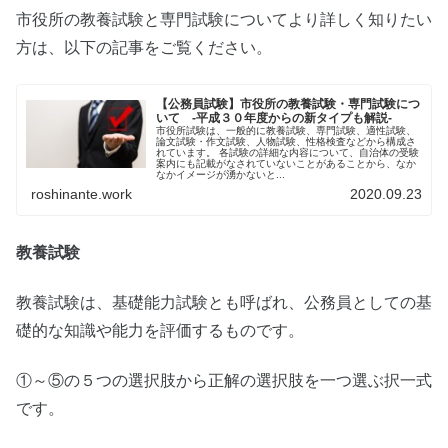
市役所の教養試験と専門試験についてより詳しく知りたい
方は、以下の記事をご覧ください。
【公務員試験】市役所の教養試験・専門試験につ
いて -平成３０年度からの新タイプも解説-
市役所試験は、一般的に教養試験、専門試験、適性試験、
論文試験・作文試験、人物試験、性格検査などから構成さ
れています。 各試験の詳細な内容について、自治体の受験
案内にも記載がなされていないことがあることから、なか
なかイメージが湧かないと...
roshinante.work
2020.09.23
教養試験
教養試験は、基礎能力試験とも呼ばれ、公務員としての基
礎的な知識や能力を評価するものです。
①～⑤の５つの選択肢から正解の選択肢を一つ選ぶ択一式
です。