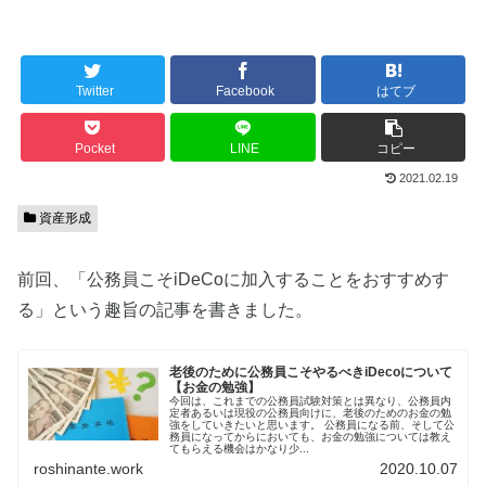
Twitter
Facebook
はてブ
Pocket
LINE
コピー
2021.02.19
資産形成
前回、「公務員こそiDeCoに加入することをおすすめす
る」という趣旨の記事を書きました。
老後のために公務員こそやるべきiDecoについて
【お金の勉強】
今回は、これまでの公務員試験対策とは異なり、公務員内
定者あるいは現役の公務員向けに、老後のためのお金の勉
強をしていきたいと思います。 公務員になる前、そして公
務員になってからにおいても、お金の勉強については教え
てもらえる機会はかなり少...
roshinante.work
2020.10.07