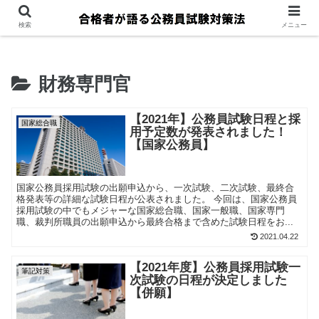
検索
メニュー
財務専門官
【2021年】公務員試験日程と採
国家総合職
用予定数が発表されました！
【国家公務員】
国家公務員採用試験の出願申込から、一次試験、二次試験、最終合
格発表等の詳細な試験日程が公表されました。 今回は、国家公務員
採用試験の中でもメジャーな国家総合職、国家一般職、国家専門
職、裁判所職員の出願申込から最終合格まで含めた試験日程をお...
2021.04.22
【2021年度】公務員採用試験一
筆記対策
次試験の日程が決定しました
【併願】