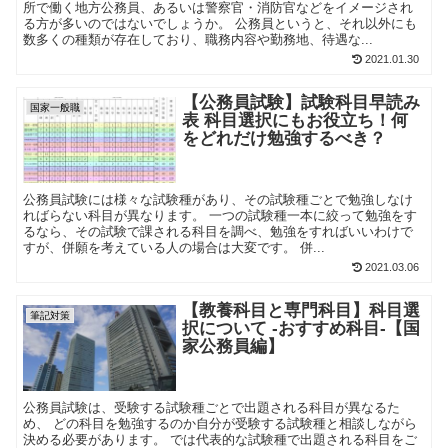
所で働く地方公務員、あるいは警察官・消防官などをイメージされ
る方が多いのではないでしょうか。 公務員というと、それ以外にも
数多くの種類が存在しており、職務内容や勤務地、待遇な...
2021.01.30
【公務員試験】試験科目早読み
国家一般職
表 科目選択にもお役立ち！何
をどれだけ勉強するべき？
公務員試験には様々な試験種があり、その試験種ごとで勉強しなけ
ればらない科目が異なります。 一つの試験種一本に絞って勉強をす
るなら、その試験で課される科目を調べ、勉強をすればいいわけで
すが、併願を考えている人の場合は大変です。 併...
2021.03.06
【教養科目と専門科目】科目選
筆記対策
択について -おすすめ科目-【国
家公務員編】
公務員試験は、受験する試験種ごとで出題される科目が異なるた
め、 どの科目を勉強するのか自分が受験する試験種と相談しながら
決める必要があります。 では代表的な試験種で出題される科目をご