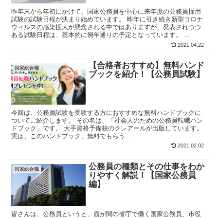
昨年末から年初にかけて、国家公務員を中心に来年度の公務員採用
試験の試験日程が決まり始めています。 昨年に引き続き新型コロナ
ウィルスの感染拡大が懸念される中ではありますが、発表されつつ
ある試験日程は、基本的に例年通りの予定となっています。 ...
2021.04.22
【合格者おすすめ】無料ハンド
国家総合職
ブックを紹介！【公務員試験】
今回は、公務員試験を受験する方におすすめな無料ハンドブックに
ついてご紹介します。 その名は、「社会人のための公務員転職ハン
ドブック」です。 大手資格予備校のクレアールが出版しています。
実は、このハンドブック、無料でもらう...
2021.02.02
公務員の種類とその仕事をわか
国家総合職
りやすく解説！【国家公務員
編】
皆さんは、公務員というと、霞が関の省庁で働く国家公務員、市役