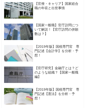
【官僚・キャリア】国家総合
職の年収と出世事情
【国家一般職】官庁訪問につ
いて解説！【官庁訪問の併願
数は？】
【2019年版】国税専門官 専
門記述【会計学】を分析・予
想！
【官庁研究】金融庁とは？ど
のような組織？【国家一般職
編】
【2019年版】国税専門官 専
門記述【憲法】を分析・予
想！