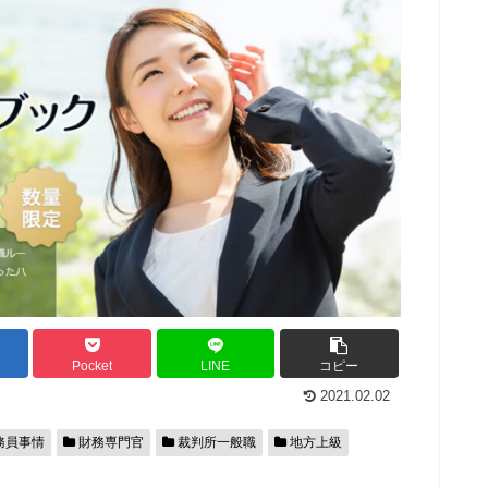
Pocket
LINE
コピー
2021.02.02
務員事情
財務専門官
裁判所一般職
地方上級