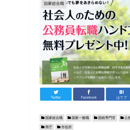
国家総合職
Twitter
Facebook
はてブ
国家総合職
国家一般職
国税専門官
公
県庁
市役所