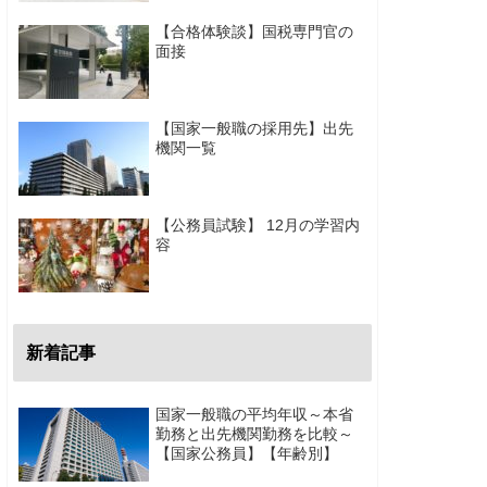
【合格体験談】国税専門官の
面接
【国家一般職の採用先】出先
機関一覧
【公務員試験】 12月の学習内
容
新着記事
国家一般職の平均年収～本省
勤務と出先機関勤務を比較～
【国家公務員】【年齢別】