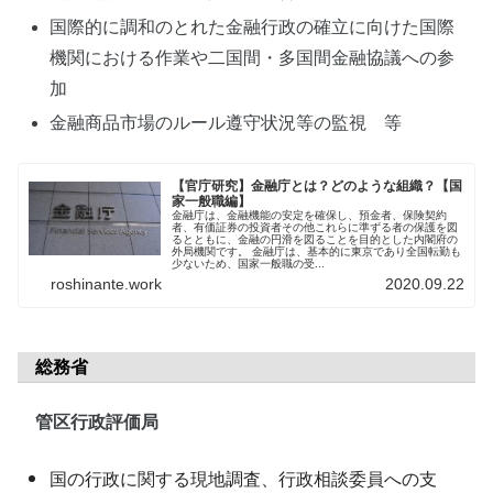
国際的に調和のとれた金融行政の確立に向けた国際
機関における作業や二国間・多国間金融協議への参
加
金融商品市場のルール遵守状況等の監視 等
【官庁研究】金融庁とは？どのような組織？【国
家一般職編】
金融庁は、金融機能の安定を確保し、預金者、保険契約
者、有価証券の投資者その他これらに準ずる者の保護を図
るとともに、金融の円滑を図ることを目的とした内閣府の
外局機関です。 金融庁は、基本的に東京であり全国転勤も
少ないため、国家一般職の受...
roshinante.work
2020.09.22
総務省
管区行政評価局
国の行政に関する現地調査、行政相談委員への支