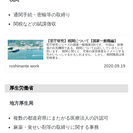
通関手続・密輸等の取締り
関税などの賦課徴収
【官庁研究】税関について【国家一般職編】
官庁研究シリーズの国家一般職第3回です。 今回は、財務
省の出先機関である、税関についてお話ししていきたいと
思います。 税関と聞くと、空港の保安検査をイメージする
方がいらっしゃるかもしれません。 しかし、税関職員は保
安検査を...
roshinante.work
2020.09.19
厚生労働省
地方厚生局
複数の都道府県にまたがる医療法人の許認可
麻薬・覚せい剤等の取締りに関する事務