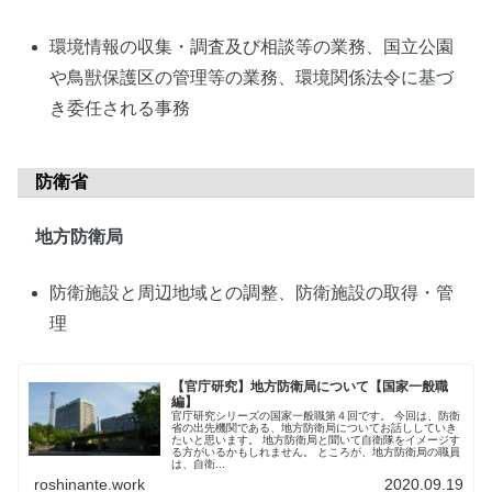
環境情報の収集・調査及び相談等の業務、国立公園
や鳥獣保護区の管理等の業務、環境関係法令に基づ
き委任される事務
防衛省
地方防衛局
防衛施設と周辺地域との調整、防衛施設の取得・管
理
【官庁研究】地方防衛局について【国家一般職
編】
官庁研究シリーズの国家一般職第４回です。 今回は、防衛
省の出先機関である、地方防衛局についてお話ししていき
たいと思います。 地方防衛局と聞いて自衛隊をイメージす
る方がいるかもしれません。 ところが、地方防衛局の職員
は、自衛...
roshinante.work
2020.09.19