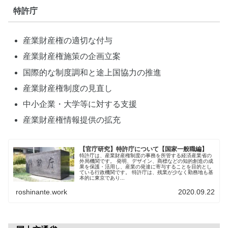
特許庁
産業財産権の適切な付与
産業財産権施策の企画立案
国際的な制度調和と途上国協力の推進
産業財産権制度の見直し
中小企業・大学等に対する支援
産業財産権情報提供の拡充
【官庁研究】特許庁について【国家一般職編】
特許庁は、産業財産権制度の事務を所管する経済産業省の
外局機関です。 発明、デザイン、商標などの知的創造の成
果を保護・活用し、産業の発達に寄与することを目的とし
ている行政機関です。 特許庁は、残業が少なく勤務地も基
本的に東京であり...
roshinante.work
2020.09.22