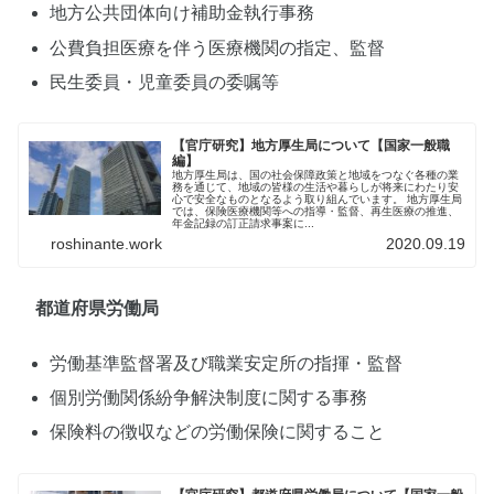
地方公共団体向け補助金執行事務
公費負担医療を伴う医療機関の指定、監督
民生委員・児童委員の委嘱等
【官庁研究】地方厚生局について【国家一般職
編】
地方厚生局は、国の社会保障政策と地域をつなぐ各種の業
務を通じて、地域の皆様の生活や暮らしが将来にわたり安
心で安全なものとなるよう取り組んでいます。 地方厚生局
では、保険医療機関等への指導・監督、再生医療の推進、
年金記録の訂正請求事案に...
roshinante.work
2020.09.19
都道府県労働局
労働基準監督署及び職業安定所の指揮・監督
個別労働関係紛争解決制度に関する事務
保険料の徴収などの労働保険に関すること