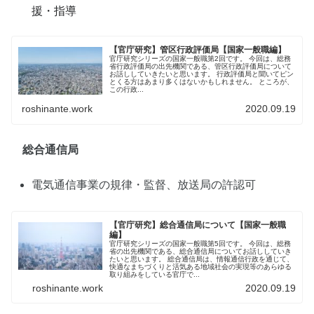
援・指導
【官庁研究】管区行政評価局【国家一般職編】
官庁研究シリーズの国家一般職第2回です。 今回は、総務
省行政評価局の出先機関である、管区行政評価局について
お話ししていきたいと思います。 行政評価局と聞いてピン
とくる方はあまり多くはないかもしれません。 ところが、
この行政...
roshinante.work
2020.09.19
総合通信局
電気通信事業の規律・監督、放送局の許認可
【官庁研究】総合通信局について【国家一般職
編】
官庁研究シリーズの国家一般職第5回です。 今回は、総務
省の出先機関である、総合通信局についてお話ししていき
たいと思います。 総合通信局は、情報通信行政を通じて、
快適なまちづくりと活気ある地域社会の実現等のあらゆる
取り組みをしている官庁で...
roshinante.work
2020.09.19