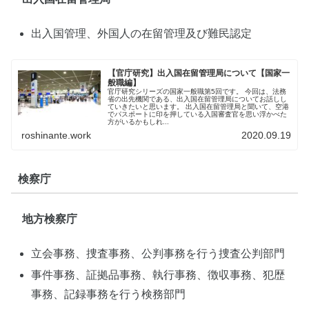
出入国管理、外国人の在留管理及び難民認定
【官庁研究】出入国在留管理局について【国家一
般職編】
官庁研究シリーズの国家一般職第5回です。 今回は、法務
省の出先機関である、出入国在留管理局についてお話しし
ていきたいと思います。 出入国在留管理局と聞いて、空港
でパスポートに印を押している入国審査官を思い浮かべた
方がいるかもしれ...
roshinante.work
2020.09.19
検察庁
地方検察庁
立会事務、捜査事務、公判事務を行う捜査公判部門
事件事務、証拠品事務、執行事務、徴収事務、犯歴
事務、記録事務を行う検務部門