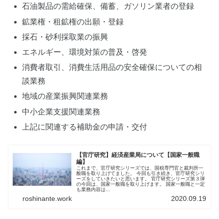
石油製品の需給確保、備蓄、ガソリン業者の登録
鉱業権・租鉱権の出願・登録
採石・砂利採取業の振興
エネルギー、環境対策の普及・啓発
消費者取引、消費生活用品の安全確保についての相
談業務
地域の産業振興関連業務
中小企業支援関連業務
上記に関連する補助金の申請・交付
【官庁研究】経済産業局について【国家一般職
編】
これまで、官庁研究シリーズでは、国税専門官と裁判所一
般職を取り上げてました。 今回も引き続き、官庁研究シリ
ーズをしていきたいと思います。 官庁研究シリーズ第３弾
の今回は、国家一般職を取り上げます。 国家一般職と一定
も業務内容は...
roshinante.work
2020.09.19