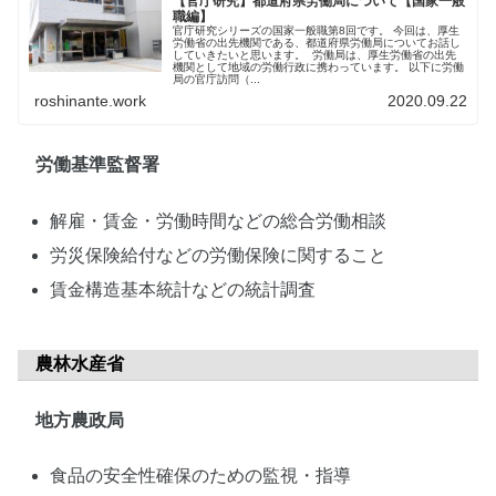
【官庁研究】都道府県労働局について【国家一般
職編】
官庁研究シリーズの国家一般職第8回です。 今回は、厚生
労働省の出先機関である、都道府県労働局についてお話し
していきたいと思います。 労働局は、厚生労働省の出先
機関として地域の労働行政に携わっています。 以下に労働
局の官庁訪問（...
roshinante.work
2020.09.22
労働基準監督署
解雇・賃金・労働時間などの総合労働相談
労災保険給付などの労働保険に関すること
賃金構造基本統計などの統計調査
農林水産省
地方農政局
食品の安全性確保のための監視・指導