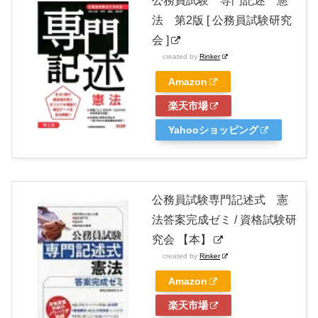
公務員試験 専門記述 憲
法 第2版 [ 公務員試験研究
会 ]
created by
Rinker
Amazon
楽天市場
Yahooショッピング
公務員試験専門記述式 憲
法答案完成ゼミ / 資格試験研
究会 【本】
created by
Rinker
Amazon
楽天市場