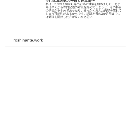
専門記述試験の科目と採点基準
私は、2月の下旬から専門記述の対策を始めました。あま
りは早くから専門記述の対策を始めてしまうと、その科目
の学習が不十分であったり、せっかく覚えた内容を忘れて
しまう可能性があるからです。試験本番の2か月前までに
は勉強を開始した方が良いかと思い
roshinante.work