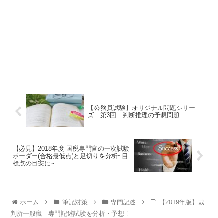
【公務員試験】オリジナル問題シリー
ズ 第3回 判断推理の予想問題
【必見】2018年度 国税専門官の一次試験
ボーダー(合格最低点)と足切りを分析~目
標点の目安に~
ホーム
筆記対策
専門記述
【2019年版】裁
判所一般職 専門記述試験を分析・予想！