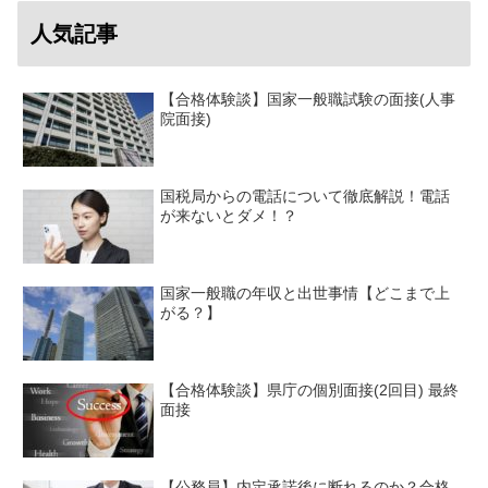
人気記事
【合格体験談】国家一般職試験の面接(人事
院面接)
国税局からの電話について徹底解説！電話
が来ないとダメ！？
国家一般職の年収と出世事情【どこまで上
がる？】
【合格体験談】県庁の個別面接(2回目) 最終
面接
【公務員】内定承諾後に断れるのか？合格