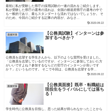
最初に私が受験した県庁の採用試験の一連の流れをご紹介します。
私が受験した県庁の選考の流れは、全国の都道府県庁の選考の中で
も一般的であり、最もスタンダートな流れではないでしょうか。 そ
のため、今回のご紹介する記事の内容が、みなさ...
2020.09.22
【公務員試験】インターンは参
面接対策
加するべきか？
公務員を志望する学生さんから、以下のような質問を受けました。
「公務員を志望しているのですが、インターンに参加しておいた方
がいいですよね？参加するならどの官庁のインターンが良いです
か？」というものです。 そこで今回は、公務員を志望する学...
2020.09.22
【公務員面接】既卒・転職組は
面接対策
現役生をライバルにしては落ち
る！
学生時代に公務員を目指し、思った結果が得られなかったことから