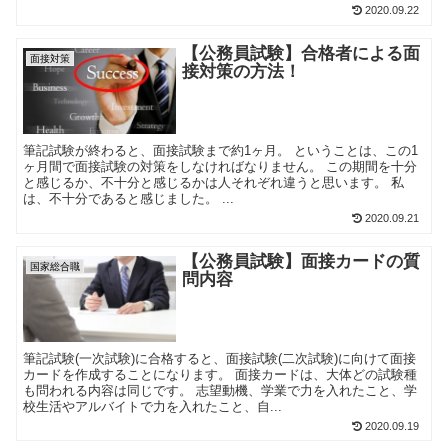
2020.09.22
【公務員試験】合格者による面
面接対策
接対策の方法！
筆記試験が終わると、面接試験まで約1ヶ月。 ということは、この1
ヶ月間で面接試験の対策をしなければなりません。 この期間を十分
と感じるか、不十分と感じるかは人それぞれ違うと思います。 私
は、不十分であると感じました。 ...
2020.09.21
【公務員試験】面接カードの質
国家総合職
問内容
筆記試験(一次試験)に合格すると、面接試験(二次試験)に向けて面接
カードを作成することになります。 面接カードは、大体どの試験種
も問われる内容は同じです。 志望動機、学業で力を入れたこと、学
校生活やアルバイトで力を入れたこと、自...
2020.09.19