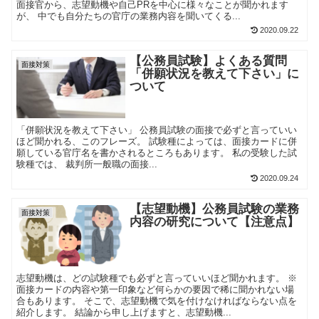
面接官から、志望動機や自己PRを中心に様々なことが聞かれます
が、 中でも自分たちの官庁の業務内容を聞いてくる...
2020.09.22
【公務員試験】よくある質問
面接対策
「併願状況を教えて下さい」に
ついて
「併願状況を教えて下さい」 公務員試験の面接で必ずと言っていい
ほど聞かれる、このフレーズ。 試験種によっては、面接カードに併
願している官庁名を書かされるところもあります。 私の受験した試
験種では、 裁判所一般職の面接...
2020.09.24
【志望動機】公務員試験の業務
面接対策
内容の研究について【注意点】
志望動機は、どの試験種でも必ずと言っていいほど聞かれます。 ※
面接カードの内容や第一印象など何らかの要因で稀に聞かれない場
合もあります。 そこで、志望動機で気を付けなければならない点を
紹介します。 結論から申し上げますと、志望動機...