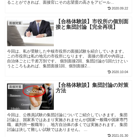
ることができれば、面接官にその志望度の高さをアピール...
2020.09.22
【合格体験談】市役所の個別面
面接対策
接と集団討論【完全再現】
今回は、私が受験した中核市役所の面接試験を紹介していきます。
この市役所は私の地元の市役所になります。 面接の形式や内容は、
自治体ごとに千差万別です。 個別面接2回、集団討論が1回だけとい
うところもあれば、集団面接1回、個別面接2...
2020.10.04
【合格体験談】集団討論の対策
面接対策
方法
今回は、公務員試験の集団討論についてご紹介していきます。 集団
討論は、国家系ではあまり実施されませんが(国家一般職や国家専門
職、裁判所一般職等）、地方自治体の多くでは実施されます。 集団
討論は決して難しい試験ではありません。 ...
2021.01.30