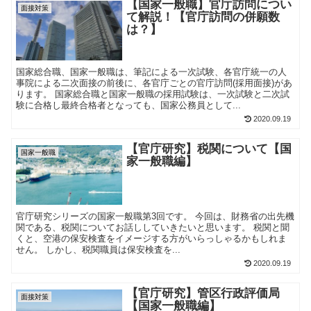
【国家一般職】官庁訪問につい
面接対策
て解説！【官庁訪問の併願数
は？】
国家総合職、国家一般職は、筆記による一次試験、各官庁統一の人
事院による二次面接の前後に、各官庁ごとの官庁訪問(採用面接)があ
ります。 国家総合職と国家一般職の採用試験は、一次試験と二次試
験に合格し最終合格者となっても、国家公務員として...
2020.09.19
【官庁研究】税関について【国
国家一般職
家一般職編】
官庁研究シリーズの国家一般職第3回です。 今回は、財務省の出先機
関である、税関についてお話ししていきたいと思います。 税関と聞
くと、空港の保安検査をイメージする方がいらっしゃるかもしれま
せん。 しかし、税関職員は保安検査を...
2020.09.19
【官庁研究】管区行政評価局
面接対策
【国家一般職編】