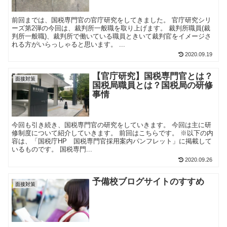
前回までは、国税専門官の官庁研究をしてきました。 官庁研究シリ
ーズ第2弾の今回は、裁判所一般職を取り上げます。 裁判所職員(裁
判所一般職)、裁判所で働いている職員ときいて裁判官をイメージさ
れる方がいらっしゃると思います。 ...
2020.09.19
【官庁研究】国税専門官とは？
面接対策
国税局職員とは？国税局の研修
事情
今回も引き続き、国税専門官の研究をしていきます。 今回は主に研
修制度について紹介していきます。 前回はこちらです。 ※以下の内
容は、「国税庁HP 国税専門官採用案内パンフレット」に掲載して
いるものです。 国税専門...
2020.09.26
予備校ブログサイトのすすめ
面接対策