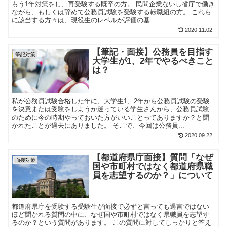
もう1年対策をし、再受験する既卒の方。 民間企業ないし省庁で働き
ながら、もしくは辞めて公務員試験を受験する転職組の方。 これら
に該当する方々は、現役生のレベルが評価の基...
2020.11.02
【筆記・面接】公務員を目指す
筆記対策
大学生が1、2年でやるべきこと
は？
私が公務員試験合格した年に、大学生1、2年から公務員試験の受験
を決意または受験をしようか迷っている学生さんから、公務員試験
のために今の時期やっておいた方がいいことってありますか？と聞
かれたことが過去にありました。 そこで、今回は公務員...
2020.09.22
【都道府県庁面接】質問「なぜ
面接対策
国や市町村ではなく都道府県職
員を志望するのか？」について
都道府県庁を受験する受験生が面接で必ずと言っても過言ではない
ほど聞かれる質問の中に、なぜ国や市町村ではなく県職員を志望す
るのか？という質問があります。 この質問に対してしっかりと答え