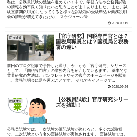
私は、公務員試験の勉強を進めていく中で、学習方法や公務員試験
の情報を効率良く知りたいと思うことがよくありました。 また、試
験直前期(2月頃)になってくると様々な試験種の受験申込や業務説明
会の情報が増えてきたため、 スケジュール管...
2020.09.19
【官庁研究】国税専門官とは？
面接対策
国税局職員とは？国税局と税務
署の違い
前回のブログ記事で予告した通り、今回から「官庁研究」シリーズ
として、「国税専門官」の業務内容を紹介していきます。 基本的な
業界研究の方法は、パンフレットやその官庁のホームページを閲覧
し、業務説明会に足を運ぶことです。 それでもイメージで...
2020.09.26
【公務員試験】官庁研究シリー
面接対策
ズを始動！
公務員試験では、一次試験の筆記試験が終わると、多くの試験種
で、二次試験という名の面接試験が実施されます。 面接試験では、