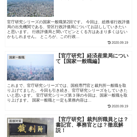
官庁研究シリーズの国家一般職第2回です。 今回は、総務省行政評価
局の出先機関である、管区行政評価局についてお話ししていきたい
と思います。 行政評価局と聞いてピンとくる方はあまり多くはない
かもしれません。 ところが、この行政...
2020.09.19
【官庁研究】経済産業局につい
国家一般職
て【国家一般職編】
これまで、官庁研究シリーズでは、国税専門官と裁判所一般職を取
り上げてました。 今回も引き続き、官庁研究シリーズをしていきた
いと思います。 官庁研究シリーズ第３弾の今回は、国家一般職を取
り上げます。 国家一般職と一定も業務内容は...
2020.09.19
【官庁研究】裁判所職員とは？
面接対策
書記官、事務官とは？徹底解
説！