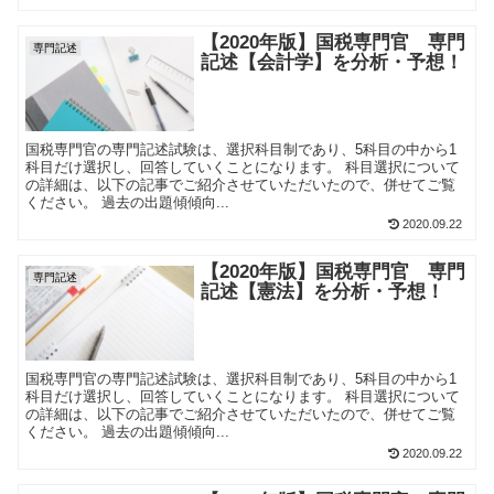
【2020年版】国税専門官 専門
専門記述
記述【会計学】を分析・予想！
国税専門官の専門記述試験は、選択科目制であり、5科目の中から1
科目だけ選択し、回答していくことになります。 科目選択について
の詳細は、以下の記事でご紹介させていただいたので、併せてご覧
ください。 過去の出題傾傾向...
2020.09.22
【2020年版】国税専門官 専門
専門記述
記述【憲法】を分析・予想！
国税専門官の専門記述試験は、選択科目制であり、5科目の中から1
科目だけ選択し、回答していくことになります。 科目選択について
の詳細は、以下の記事でご紹介させていただいたので、併せてご覧
ください。 過去の出題傾傾向...
2020.09.22