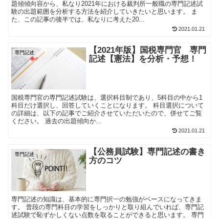
題傾傾向容から、私なり2021年における裁判所一般職の専門記述試
験の出題範囲を分析する方法を紹介していきたいと思います。 ま
た、この記事の後半では、私なりに考えた20...
2021.01.21
【2021年版】国税専門官 専門
専門記述
記述【憲法】を分析・予想！
国税専門官の専門記述試験は、選択科目制であり、5科目の中から1
科目だけ選択し、回答していくことになります。 科目選択について
の詳細は、以下の記事でご紹介させていただいたので、併せてご覧
ください。 過去の出題傾向か...
2021.01.21
【公務員試験】専門記述の書き
専門記述
方のコツ
専門記述の知識は、基本的に専門択一の勉強がベースになってきま
す。 普段の専門科目の学習をしっかりと取り組んでいれば、専門記
述試験で恥ずかしくない点数を取ることができると思います。 専門