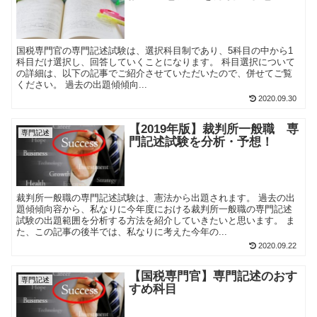
国税専門官の専門記述試験は、選択科目制であり、5科目の中から1
科目だけ選択し、回答していくことになります。 科目選択について
の詳細は、以下の記事でご紹介させていただいたので、併せてご覧
ください。 過去の出題傾傾向...
2020.09.30
【2019年版】裁判所一般職 専
専門記述
門記述試験を分析・予想！
裁判所一般職の専門記述試験は、憲法から出題されます。 過去の出
題傾傾向容から、私なりに今年度における裁判所一般職の専門記述
試験の出題範囲を分析する方法を紹介していきたいと思います。 ま
た、この記事の後半では、私なりに考えた今年の...
2020.09.22
【国税専門官】専門記述のおす
専門記述
すめ科目