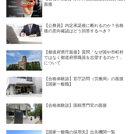
面接
【公務員】内定承諾後に断れるのか？合格
後の意向確認はどう回答するべき？
【都道府県庁面接】質問「なぜ国や市町村
ではなく都道府県職員を志望するのか？」
について
【合格体験談】官庁訪問（労働局）の面接
【国家一般職】
【合格体験談】国税専門官の面接
【国家一般職の採用先】出先機関一覧