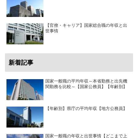
【官僚・キャリア】国家総合職の年収と出
世事情
新着記事
国家一般職の平均年収～本省勤務と出先機
関勤務を比較～【国家公務員】【年齢別】
【年齢別】県庁の平均年収【地方公務員】
国家一般職の年収と出世事情【どこまで上