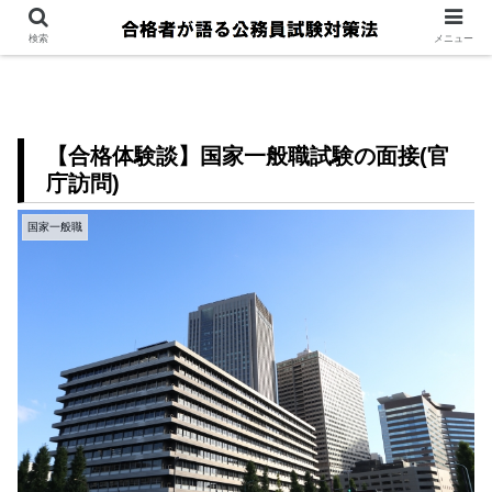
検索
メニュー
【合格体験談】国家一般職試験の面接(官
庁訪問)
国家一般職