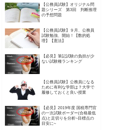
【公務員試験】オリジナル問
題シリーズ 第3回 判断推理
の予想問題
【公務員試験】９月、公務員
試験勉強、開始！【数的処
理】【憲法】
【必見】筆記試験の負担が少
ない試験種ランキング
【公務員試験】公務員になる
ために有利な学部は？大学で
履修しておくと良い授業
【必見】2019年度 国税専門官
の一次試験ボーダー(合格最低
点)と足切りを分析~目標点の
目安に~